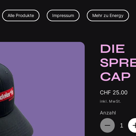
Alle Produkte
Impressum
Mehr zu Energy
DIE
SPR
CAP
Normaler
CHF 25.00
Preis
inkl. MwSt.
Anzahl
Verringere
die