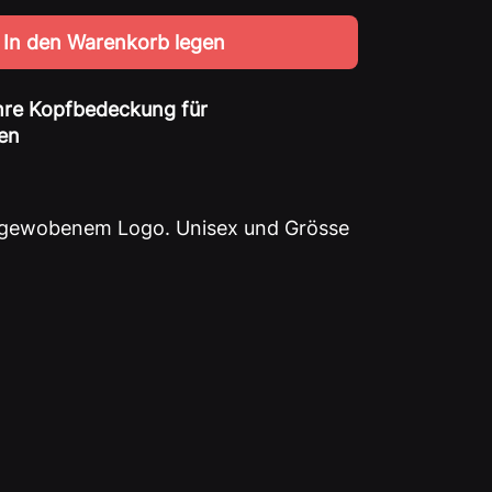
Menge
In den Warenkorb legen
für
Die
nde
Sprechstunde
hre Kopfbedeckung für
-
en
Cap
t gewobenem Logo. Unisex und Grösse