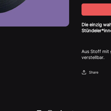
Menge
für
Die
Sprechstu
Die einzig wa
-
Stündeler*inn
Cap
Aus Stoff mi
verstellbar.
Share